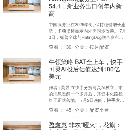
54.1，新业务出口创年内新
高
中国服务业在2026年6月保持稳健增长态
势，多项指标显示内外需同步改善。 7月
3日，标普全球与RatingDog联合发布中
国最新采购经理人指数（PMI）显示，
查看：
130
分类：
按月配资
6....
牛领策略 BAT全上车，快手
可灵AI投后估值达到180亿
美元
作者 | 黄昱 在快手分拆可灵AI独立上市
的消息发酵一个多月后，其资本化路径
终于正式落地。 7月2日晚间，快手发布
公告披露了可灵AI独立融资及重组方案。
查看：
145
分类：
配资平台
根据公告....
盈鑫惠 非农“哑火”，花旗：