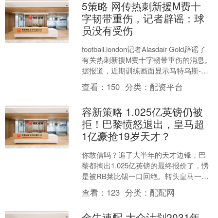
5策略 网传热刺新援M费十
字韧带重伤，记者辟谣：球
员没有受伤
football.london记者Alasdair Gold辟谣了
有关热刺新援M费十字韧带重伤的消息。
据报道，近期训练画面显示马特乌斯-费
尔南德斯在场边观训、....
查看：
150
分类：
配资平台
容新策略 1.025亿英镑仍被
拒！巴黎愤怒退出，皇马超
1亿豪抢19岁天才？
你敢信吗？追了大半年的天才边锋，巴
黎都掏出1.025亿英镑的最终报价了，愣
是被RB莱比锡一口回绝。转头皇马一表
态，巴黎直接连夜退出，这事放到足球
查看：
123
分类：
配配网
圈谁看了不喊一句....
金牛速配 大众计划2031年