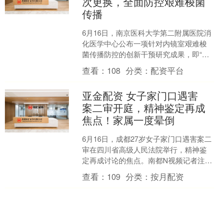
次更换，全面防控艰难梭菌
传播
6月16日，南京医科大学第二附属医院消
化医学中心公布一项针对内镜室艰难梭
菌传播防控的创新干预研究成果，即“一
次性全床保护性屏障”（简称“全床
查看：
108
分类：
配资平台
罩”）。该成果已于今....
亚金配资 女子家门口遇害
案二审开庭，精神鉴定再成
焦点！家属一度晕倒
6月16日，成都27岁女子家门口遇害案二
审在四川省高级人民法院举行，精神鉴
定再成讨论的焦点。南都N视频记者注意
到，受害者母亲王女士前往法院的路上
查看：
109
分类：
按月配资
情绪激动，一度晕....