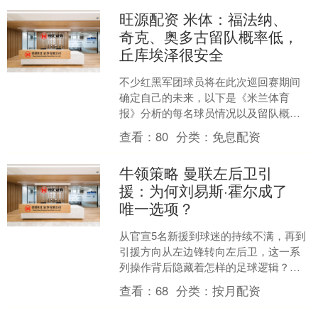
旺源配资 米体：福法纳、
奇克、奥多古留队概率低，
丘库埃泽很安全
不少红黑军团球员将在此次巡回赛期间
确定自己的未来，以下是《米兰体育
报》分析的每名球员情况以及留队概
率。 接下来米兰需要通过出售球员清理
查看：
80
分类：
免息配资
阵容，同时明确托莫里、萨迪....
牛领策略 曼联左后卫引
援：为何刘易斯·霍尔成了
唯一选项？
从官宣5名新援到球迷的持续不满，再到
引援方向从左边锋转向左后卫，这一系
列操作背后隐藏着怎样的足球逻辑？而
纽卡斯尔的刘易斯·霍尔，究竟为何能成
查看：
68
分类：
按月配资
为曼联目前的唯一选择....