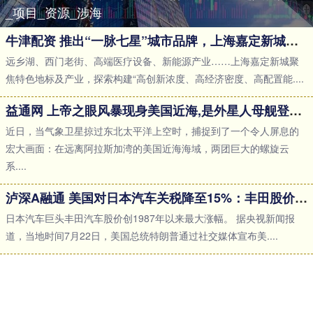
_项目_资源_涉海
牛津配资 推出“一脉七星”城市品牌，上海嘉定新城如何吸引产业、人才？_协同发展_企业_创新
远乡湖、西门老街、高端医疗设备、新能源产业……上海嘉定新城聚
焦特色地标及产业，探索构建“高创新浓度、高经济密度、高配置能....
益通网 上帝之眼风暴现身美国近海,是外星人母舰登陆?分析：巨型温带气旋
近日，当气象卫星掠过东北太平洋上空时，捕捉到了一个令人屏息的
宏大画面：在远离阿拉斯加湾的美国近海海域，两团巨大的螺旋云
系....
泸深A融通 美国对日本汽车关税降至15%：丰田股价盘中创38年来最大涨幅 本田创年内新高
日本汽车巨头丰田汽车股价创1987年以来最大涨幅。 据央视新闻报
道，当地时间7月22日，美国总统特朗普通过社交媒体宣布美....