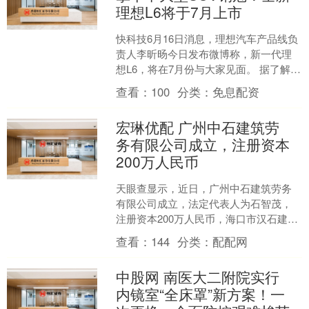
理想L6将于7月上市
快科技6月16日消息，理想汽车产品线负
责人李昕旸今日发布微博称，新一代理
想L6，将在7月份与大家见面。 据了解，
理想L6于2024年4月18日上市，定位家庭
查看：
100
分类：
免息配资
豪华....
宏琳优配 广州中石建筑劳
务有限公司成立，注册资本
200万人民币
天眼查显示，近日，广州中石建筑劳务
有限公司成立，法定代表人为石智茂，
注册资本200万人民币，海口市汉石建筑
咨询有限公司、深圳市金石幕墙工程咨
查看：
144
分类：
配配网
询有限公司持股。 序....
中股网 南医大二附院实行
内镜室“全床罩”新方案！一