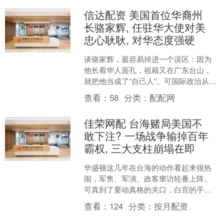
信达配资 美国首位华裔州
长骆家辉, 任驻华大使对美
忠心耿耿, 对华态度强硬
谈骆家辉，最容易掉进一个误区：因为
他长着华人面孔，祖籍又在广东台山，
就把他当成了“自己人”。可国际政治从不
按血缘分队。 骆家辉出生在美国，接受
查看：
58
分类：
配配网
美国教育，由美国选....
佳荣网配 台海赌局美国不
敢下注? 一场战争输掉百年
霸权, 三大支柱崩塌在即
华盛顿这几年在台海的动作看起来很热
闹，军售、军演、政客窜访轮番上阵。
可真到了要动真格的关口，白宫的手总
会不自觉地缩回来。 这里面藏着一个心
查看：
124
分类：
按月配资
照不宣的账本——赢了没....