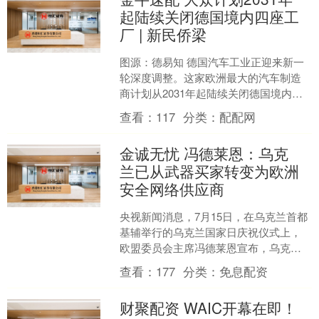
起陆续关闭德国境内四座工
厂 | 新民侨梁
图源：德易知 德国汽车工业正迎来新一
轮深度调整。这家欧洲最大的汽车制造
商计划从2031年起陆续关闭德国境内四
座工厂，同时继续推进大规模裁员，引
查看：
117
分类：
配配网
发各界关注。 按照....
金诚无忧 冯德莱恩：乌克
兰已从武器买家转变为欧洲
安全网络供应商
央视新闻消息，7月15日，在乌克兰首都
基辅举行的乌克兰国家日庆祝仪式上，
欧盟委员会主席冯德莱恩宣布，乌克兰
与欧盟已达成无人机协议。冯德莱恩表
查看：
177
分类：
免息配资
示，乌克兰已逐步从武....
财聚配资 WAIC开幕在即！