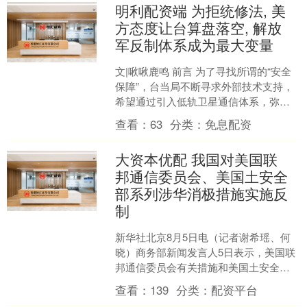
明利配资端 为拒统修法, 美
方态度让台算盘落空, 解放
军反制体系成为最大变量
文|啾啾鹿鸣 前言 为了寻找所谓的“安全
保障”，台当局不断寻求外部技术支持，
希望通过引入低轨卫星通信体系，弥补
自身通信方面的短板。 但问题在于依靠
查看：
63
分类：
免息配资
外部技术真的能....
大资本优配 我国对美国联
邦通信委员会、美国土安全
部系列涉华消极措施实施反
制
新华社北京8月5日电（记者谢希瑶、何
晓）商务部新闻发言人5日表示，美国联
邦通信委员会有关措施和美国土安全部
将相关实体列入所谓“维吾尔强迫劳动预
查看：
139
分类：
配资平台
防法实体清单”的做....