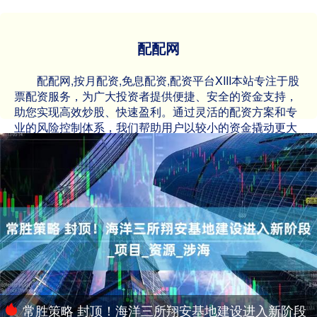
配配网
配配网,按月配资,免息配资,配资平台XIII‌本站专注于股
票配资服务，为广大投资者提供便捷、安全的资金支持，
助您实现高效炒股、快速盈利。通过灵活的配资方案和专
业的风险控制体系，我们帮助用户以较小的资金撬动更大
的投资机会。无论您是新手还是资深股民，都能在这里找
到适合自己的配资策略。选择我们，轻松提升资金杠杆，
抓住股市机遇，实现财富增值！
常胜策略 封顶！海洋三所翔安基地建设进入新阶段