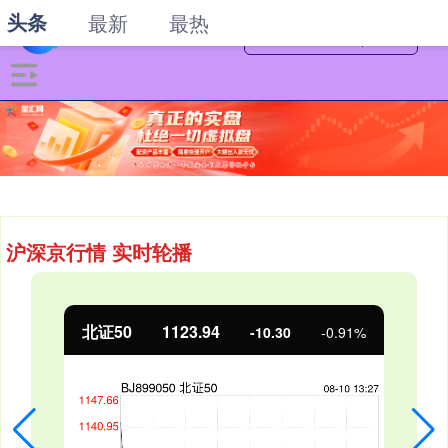
头条
最新
最热
沪深京行情 实时轮播
北证50
1123.94
-10.30
-0.91%