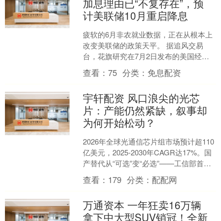
加息理由已“不复存在”，预
计美联储10月重启降息
疲软的6月非农就业数据，正在从根本上
改变美联储的政策天平。 据追风交易
台，花旗研究在7月2日发布的美国经济
周报中明确指出，6月就业报告强力驳斥
查看：
75
分类：
免息配资
了加息必要性，此前....
宇轩配资 风口浪尖的光芯
片：产能仍然紧缺，叙事却
为何开始松动？
2026年全球光通信芯片组市场预计超110
亿美元，2025-2030年CAGR达17%。国
产替代从“可选”变“必选”——工信部首次
将高速光模块定位为“AI算力、....
查看：
179
分类：
配配网
万通资本 一年狂卖16万辆
拿下中大型SUV销冠！全新